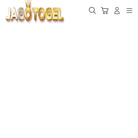
Skip
to
Cari
Troli
Login
Navigation
content