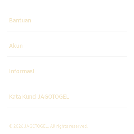
Buka
Bantuan
Buka
Akun
Buka
Informasi
Buka
Kata Kunci JAGOTOGEL
© 2026 JAGOTOGEL. All rights reserved.